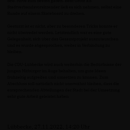
bzw. Move zum besten gaben. Bent Grote als
Stadtverbandsvorsitzender ließ es sich nehmen, selbst eine
Runde auf einem Skateboard zu drehen.
Gestürzt ist er nicht, aber zu besonderen Tricks konnte er
nicht überredet werden. Letztendlich war es eine gute
Gelegenheit, sich über das Gesamtprojekt auszutauschen
und es wurde abgesprochen, weiter in Verbindung zu
bleiben.
Die CDU-Lübbecke wird auch weiterhin die Bedürfnisse der
jungen Mitbürger im Auge behalten, um gute Ideen
frühzeitig aufgreifen und umsetzen zu können. Zum
Abschluss soll natürlich nicht unerwähnt bleiben, dass die
entsprechenden Abteilungen der Stadt bei der Umsetzung
sehr gute Arbeit geleistet haben
Lübbecke, 27.11.2022, 14:20 Uhr