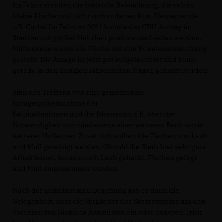
Im Fokus standen die fehlende Beleuchtung, die relativ
kleine Fläche und nicht vorhandenen Fun-Elemente wie
z.B. Curbs. Im Februar 2021 konnte der CDU-Antrag im
Stadtrat mit großer Mehrheit positiv entschieden werden.
Mittlerweile wurde die Fläche mit den Funelementen fertig
gestellt. Die Anlage ist jetzt gut ausgeleuchtet und kann
gerade in den dunklen Jahreszeiten länger genutzt werden
Sinn des Treffens war eine gemeinsame
Inaugenscheinnahme der
Baumaßnahmen und die Diskussion z.B. über die
Notwendigkeit von mindestens einer weiteren Bank sowie
weiterer Mülleimer. Zusätzlich sollten die Flächen von Laub
und Müll gereinigt werden. Obwohl die Stadt hier sehr gute
Arbeit leistet, konnte noch Laub geharkt, Flächen gefegt
und Müll eingesammelt werden.
Nach der gemeinsamen Begehung gab es dann die
Gelegenheit, dass die Mitglieder des Skatervereins um den
Vorsitzenden Gianluca Armeli den ein oder anderen Trick