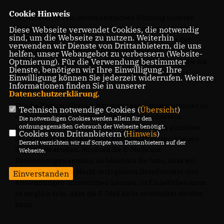
Cookie Hinweis
(1) Neben der rein informatorischen Nutzung unserer
Webseite bieten wir verschiedene Leistungen an, die Sie
Diese Webseite verwendet Cookies, die notwendig
sind, um die Webseite zu nutzen. Weiterhin
bei Interesse nutzen können. Dazu müssen Sie in der
verwenden wir Dienste von Drittanbietern, die uns
Regel personenbezogene Daten angeben, die wir zur
helfen, unser Webangebot zu verbessern (Website-
Optmierung). Für die Verwendung bestimmter
Erbringung der jeweiligen Leistung nutzen und für die die
Dienste, benötigen wir Ihre Einwilligung. Ihre
zuvor genannten Grundsätze zur Datenverarbeitung
Einwilligung können Sie jederzeit widerrufen. Weitere
gelten.
Informationen finden Sie in unserer
Datenschutzerklärung
.
Für die Kommunikation bitten wir das Kontaktformular zu
Technisch notwendige Cookies (
Übersicht
)
verwenden. Darüberhinaus finden Sie in unserem
Die notwendigen Cookies werden allein für den
ordnungsgemäßen Gebrauch der Webseite benötigt.
Internetangebot u.U. weitere E-Mail-Adressen einzelner
Cookies von Drittanbietern (
Hinweis
)
Stellen oder Personen. Auch an diese Adressen können
Derzeit verzichten wir auf Scripte von Drittanbietern auf der
Sie E-Mails senden. Möchten Sie E-Mails mit
Webseite.
Dateianhängen senden, so beachten Sie bitte, dass wir
nicht alle auf dem Markt verfügbaren Dateiformate und
Einverstanden
Anwendungen unterstützen können. In Einzelfällen kann
es möglich sein, dass die E-Mail nicht verarbeitet werden
kann.