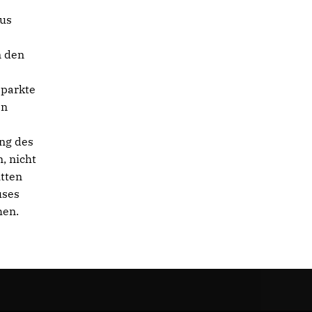
aus
n den
eparkte
en
ung des
, nicht
itten
uses
hen.