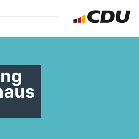
ung
haus